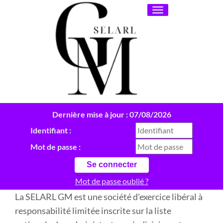
Toggle
navigation
Dernière mise à jour : 07/08/2026
Identifiant :
Mot de passe :
Mot de passe oublié ?
La SELARL GM est une société d'exercice libéral à
responsabilité limitée inscrite sur la liste