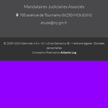
Mandataires Judiciaires Associés
700 avenue de Tournamy 06250 MOUGINS
etude@mj-gm.fr
© 2008-2026 Gemweb 4.3.4
- GM utilise
Gemarcur ©
-
Mentions légales
-
Données
personnelles
Conception/Réalisation
Atlantic Log