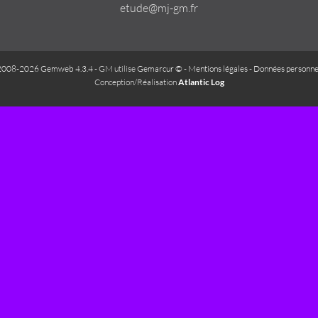
etude@mj-gm.fr
2008-2026 Gemweb 4.3.4
- GM utilise
Gemarcur ©
-
Mentions légales
-
Données personne
Conception/Réalisation
Atlantic Log