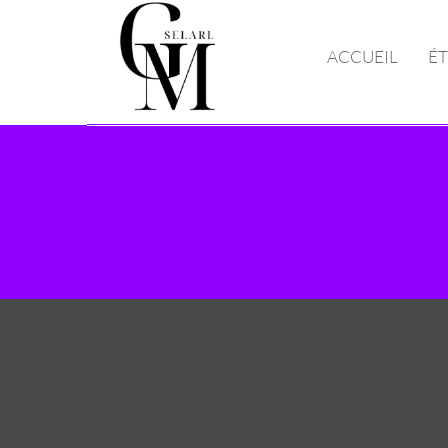
ACCUEIL
É