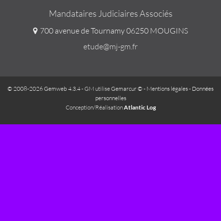
Mandataires Judiciaires Associés
700 avenue de Tournamy 06250 MOUGINS
etude@mj-gm.fr
© 2008-2026 Gemweb 4.3.4
- GM utilise
Gemarcur ©
-
Mentions légales
-
Données
personnelles
Conception/Réalisation
Atlantic Log