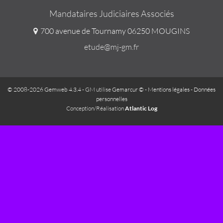
Mandataires Judiciaires Associés
700 avenue de Tournamy 06250 MOUGINS
etude@mj-gm.fr
© 2008-2026 Gemweb 4.3.4
- GM utilise
Gemarcur ©
-
Mentions légales
-
Données
personnelles
Conception/Réalisation
Atlantic Log