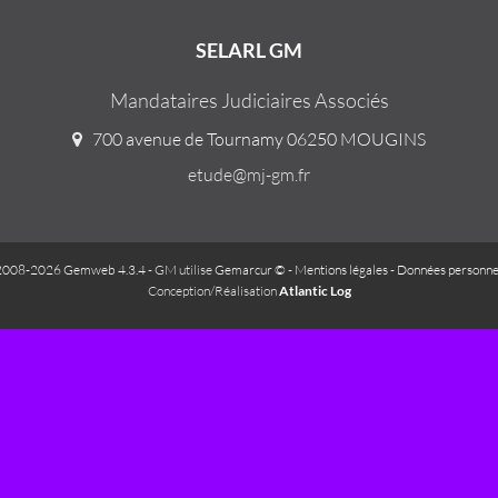
SELARL GM
Mandataires Judiciaires Associés
700 avenue de Tournamy 06250 MOUGINS
etude@mj-gm.fr
2008-2026 Gemweb 4.3.4
- GM utilise
Gemarcur ©
-
Mentions légales
-
Données personne
Conception/Réalisation
Atlantic Log